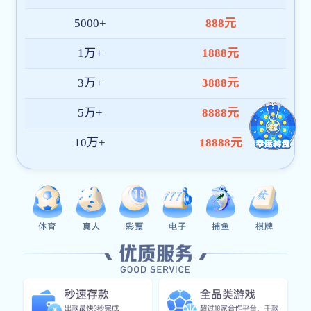
服务邮箱
support94@venezia2017.com